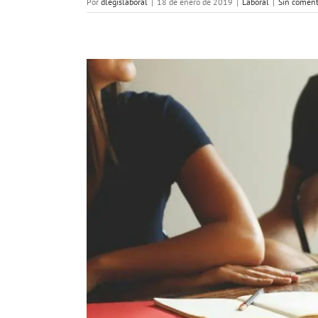
Por
dlegislaboral
|
18 de enero de 2019
|
Laboral
|
Sin coment